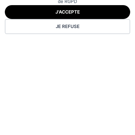
de RGPD
J'ACCEPTE
JE REFUSE
108 BIS QUAI GÉRY LEGRAND à BOIS BLANC
Même entrée que le restaurant Les Toquées.
Entrez dans le jardin sur la gauche directement
PERMANENCE TÉLÉPHONIQUE LE LUNDI APRÈS-MIDI DE 14H À 18H AU
06
13 43 60 40
LE SITE
ACCUEIL