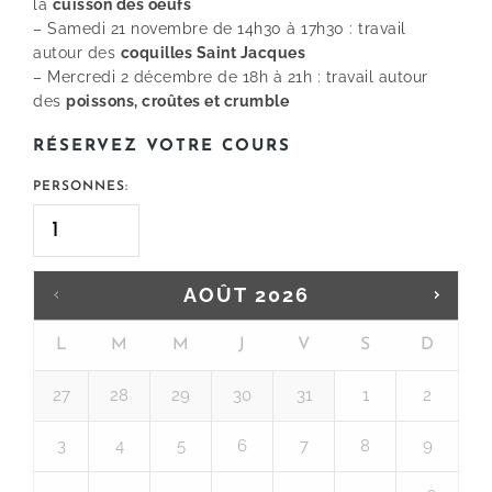
la
cuisson des oeufs
– Samedi 21 novembre de 14h30 à 17h30 : travail
autour des
coquilles Saint Jacques
– Mercredi 2 décembre de 18h à 21h : travail autour
des
poissons, croûtes et crumble
RÉSERVEZ VOTRE COURS
PERSONNES:
AOÛT
2026
L
M
M
J
V
S
D
27
28
29
30
31
1
2
3
4
5
6
7
8
9