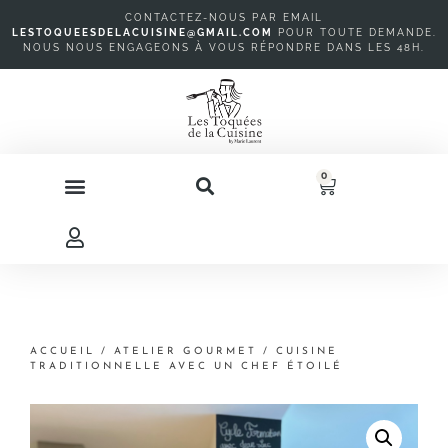
CONTACTEZ-NOUS PAR EMAIL
LESTOQUEESDELACUISINE@GMAIL.COM
P
OUR TOUTE DEMANDE.
NOUS NOUS ENGAGEONS À VOUS RÉPONDRE DANS LES 48H.
0
ACCUEIL
/
ATELIER GOURMET
/ CUISINE
TRADITIONNELLE AVEC UN CHEF ÉTOILÉ