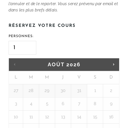
l’annuler et de le reporter. Vous serez prévenu par email et
dans les plus brefs délais.
RÉSERVEZ VOTRE COURS
PERSONNES:
AOÛT
2026
L
M
M
J
V
S
D
27
28
29
30
31
1
2
3
4
5
6
7
8
9
10
11
12
13
14
15
16