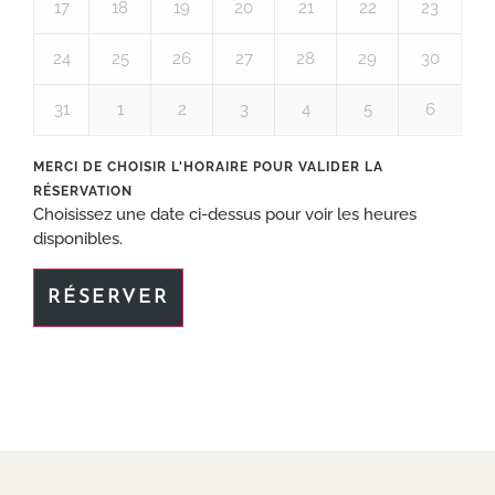
17
18
19
20
21
22
23
24
25
26
27
28
29
30
31
1
2
3
4
5
6
Choisissez une date ci-dessus pour voir les heures
disponibles.
RÉSERVER