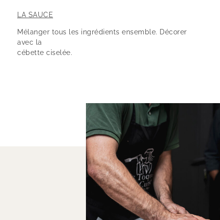
LA SAUCE
Mélanger tous les ingrédients ensemble. Décorer
avec la
cébette ciselée.
LE DRESSAGE