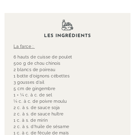
LES INGRÉDIENTS
La farce :
6 hauts de cuisse de poulet
500 g de chou chinois
2 blancs de poireau
1 botte d’oignons cébettes
3 gousses d’ail
5 cm de gingembre
1 + 1⁄4 c. à c. de sel
1⁄4 c. à c. de poivre moulu
2 c. à s. de sauce soja
2 c. à s. de sauce huître
1 c. à s. de mirin
2 c. à s. d’huile de sésame
1 c. à c. de fécule de maïs