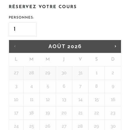
RÉSERVEZ VOTRE COURS
PERSONNES:
AOÛT
2026
L
M
M
J
V
S
D
27
28
29
30
31
1
2
3
4
5
6
7
8
9
10
11
12
13
14
15
16
17
18
19
20
21
22
23
24
25
26
27
28
29
30